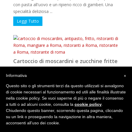
con pasta all'uovo e un ripieno ricco di gamberi. Una
specialità deliziosa ...
Leggi Tutto
Cartoccio di moscardini e zucchine fritte
Cartoccio di moscardini Cartoccio di moscardini e
Informativa
×
zucchine fritte è un antipasto delizioso che unisce i
Questo sito o gli strumenti terzi da questo utilizzati si avvalgono
moscardini, uno dei molluschi ...
di cookie necessari al funzionamento ed utili alle finalità illustrate
Leggi Tutto
nella cookie policy. Se vuoi saperne di più o negare il consenso
a tutti o ad alcuni cookie, consulta la
cookie policy
.
Chiudendo questo banner, scorrendo questa pagina, cliccando
su un link o proseguendo la navigazione in altra maniera,
Strudel di baccalà con purea di piselli
acconsenti all’uso dei cookie.