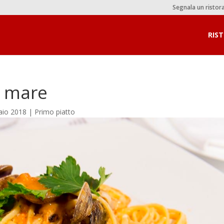
Segnala un ristor
RIS
di mare
aio 2018
|
Primo piatto