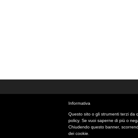
Informativa
Questo sito o gli strumenti terzi da q
policy. Se vuoi saperne di più o neg
Chiudendo questo banner, scorrendo
dei cookie.
© Giant Cat Studio - Roma - partita Iva 133283