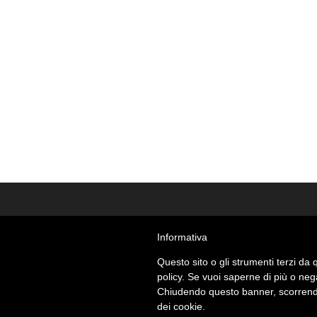
Informativa
Questo sito o gli strumenti terzi da q
policy. Se vuoi saperne di più o neg
Chiudendo questo banner, scorrendo
dei cookie.
© Giant Cat Studio - Roma - partita Iva 133283