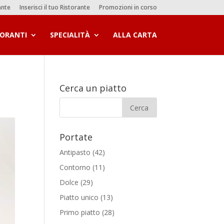
ante
Inserisci il tuo Ristorante
Promozioni in corso
TORANTI
SPECIALITÀ
ALLA CARTA
Cerca un piatto
Portate
Antipasto
(42)
Contorno
(11)
Dolce
(29)
Piatto unico
(13)
Primo piatto
(28)