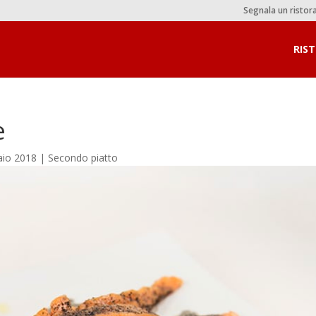
Segnala un ristor
RIS
e
aio 2018
|
Secondo piatto