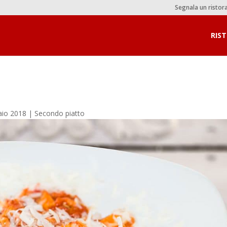
Segnala un ristor
RIS
a
aio 2018
|
Secondo piatto