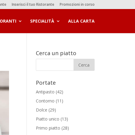
ante
Inserisci il tuo Ristorante
Promozioni in corso
TORANTI
SPECIALITÀ
ALLA CARTA
Cerca un piatto
Portate
Antipasto
(42)
Contorno
(11)
Dolce
(29)
Piatto unico
(13)
Primo piatto
(28)