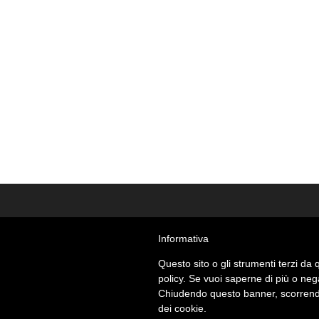
Informativa
Questo sito o gli strumenti terzi da q
policy. Se vuoi saperne di più o neg
Chiudendo questo banner, scorrendo
dei cookie.
© Giant Cat Studio - Roma - partita Iva 133283